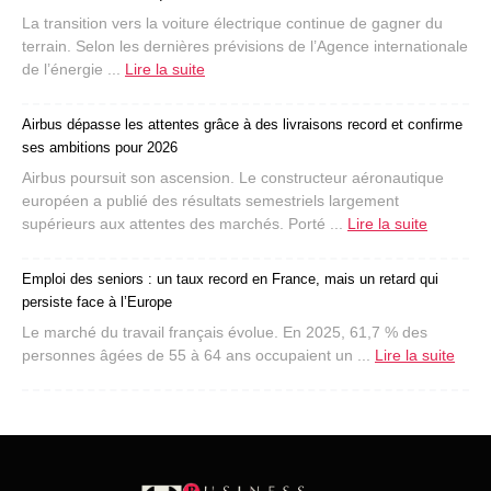
La transition vers la voiture électrique continue de gagner du
terrain. Selon les dernières prévisions de l’Agence internationale
de l’énergie ...
Lire la suite
Airbus dépasse les attentes grâce à des livraisons record et confirme
ses ambitions pour 2026
Airbus poursuit son ascension. Le constructeur aéronautique
européen a publié des résultats semestriels largement
supérieurs aux attentes des marchés. Porté ...
Lire la suite
Emploi des seniors : un taux record en France, mais un retard qui
persiste face à l’Europe
Le marché du travail français évolue. En 2025, 61,7 % des
personnes âgées de 55 à 64 ans occupaient un ...
Lire la suite