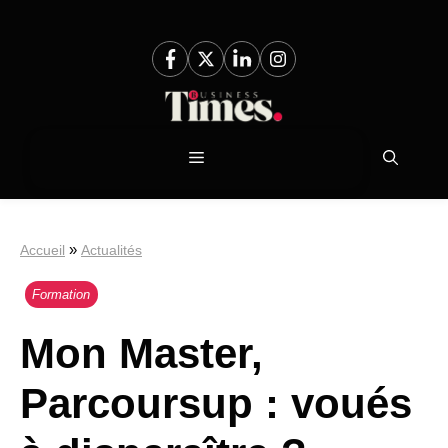
Aller
au
contenu
Menu
»
Accueil
Actualités
Formation
Mon Master,
Parcoursup : voués