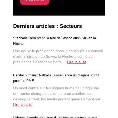
Derniers articles : Secteurs
Stéphane Bern prend la tête de l’association Suivez la
Flèche
Une nouvelle présidence dans la continuité Le conseil
d’administration de Suivez la Flèche a confié sa
présidence à Stéphane Bern, ...
Lire la suite
Capital humain : Nathalie Lusset lance un diagnostic RH
pour les PME
Un audit centré sur les risques humains Lorsqu’une
entreprise change d’actionnaire ou accélère son
développement, les audits portent généralement sur ...
Lire la suite
Voitures électriques : près d’une voiture neuve sur trois