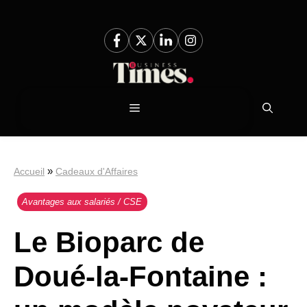
Aller
au
contenu
Menu
»
Accueil
Cadeaux d'Affaires
Avantages aux salariés / CSE
Le Bioparc de
Doué-la-Fontaine :