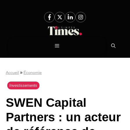
Aller
au
contenu
Menu
»
Accueil
Économie
Investissements
SWEN Capital
Partners : un acteur