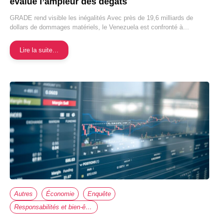
évalue l’ampleur des dégâts
GRADE rend visible les inégalités Avec près de 19,6 milliards de
dollars de dommages matériels, le Venezuela est confronté à…
Lire la suite…
Autres
Économie
Enquête
Responsabilités et bien-être au travail