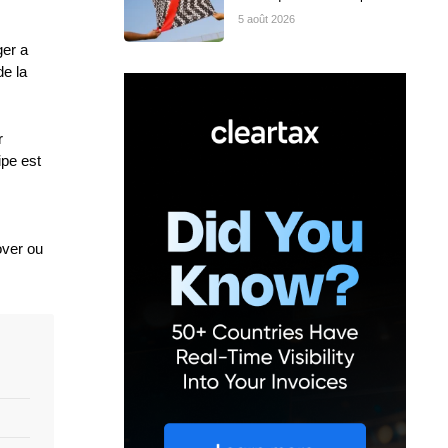
5 août 2026
ger a
de la
r
ipe est
over ou