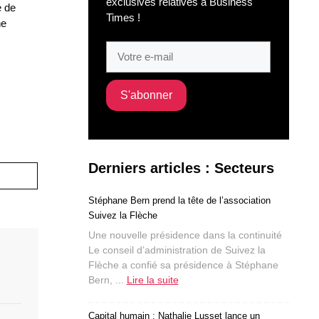
exclusives relatives à Business
e de
Times !
ne
Derniers articles : Secteurs
Stéphane Bern prend la tête de l’association
Suivez la Flèche
Une nouvelle présidence dans la continuité
Le conseil d’administration de Suivez la
Flèche a confié sa présidence à Stéphane
Bern, ...
Lire la suite
Capital humain : Nathalie Lusset lance un