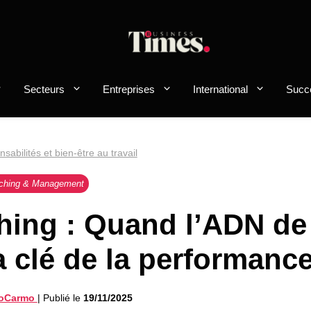
Secteurs
Entreprises
International
Succ
sabilités et bien-être au travail
ching & Management
hing : Quand l’ADN de
a clé de la performanc
DoCarmo
|
Publié le
19/11/2025