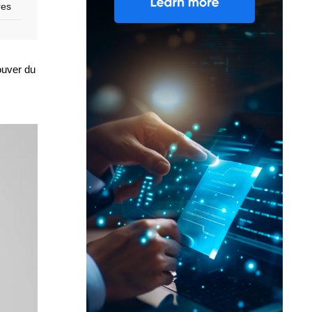
ères
ouver du