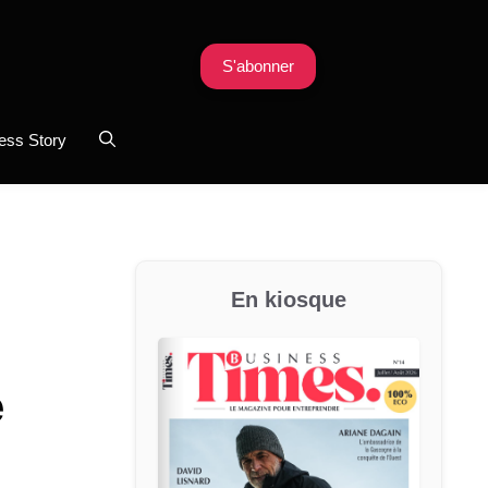
S'abonner
ess Story
En kiosque
e