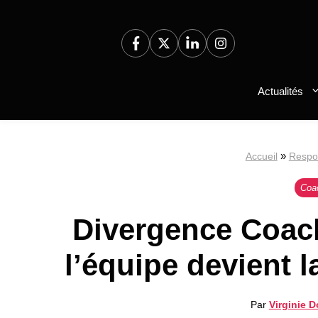
Aller
au
contenu
Actualités
»
Accueil
Respon
Coa
Divergence Coac
l’équipe devient l
Par
Virginie 