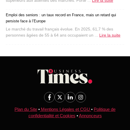
supérieurs aux attentes des marchés. Porté ...
Lire la suite
Emploi des seniors : un taux record en France, mais un retard qui
persiste face à l’Europe
Le marché du travail français évolue. En 2025, 61,7 % des
personnes âgées de 55 à 64 ans occupaient un ...
Lire la suite
Plan du Site
•
Mentions Légales et CGU
•
Politique de
confidentialité et Cookies
•
Annonceurs