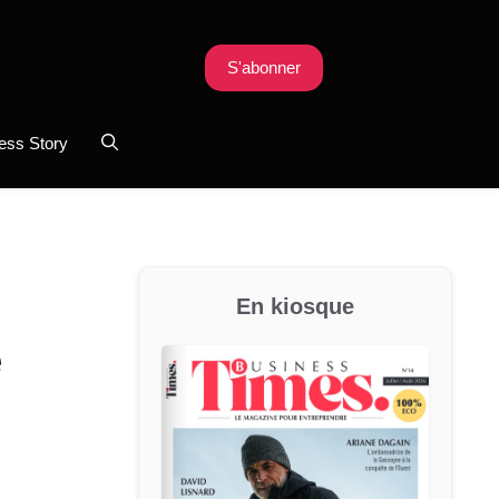
S'abonner
ess Story
En kiosque
e