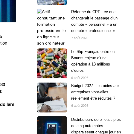
Réforme du CPF : ce que
changerait le passage d’un
compte « personnel » à un
compte « professionnel »
 5
7 août 2026
tion
Le Slip Français entre en
Bourss enjeux d’une
opération à 13 millions
d’euros
6 août 2026
 83
Budget 2027 : les aides aux
r.
entreprises vont-elles
réellement être réduites ?
 dollars
6 août 2026
Distributeurs de billets : près
de cinq automates
disparaissent chaque jour en