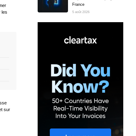
France
rner
 les
5 août 2026
isse
et sur