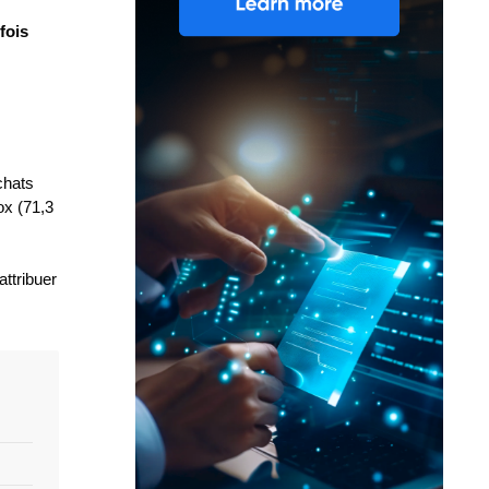
fois
chats
ox (71,3
ttribuer