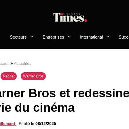
Secteurs
Entreprises
International
Succ
»
cueil
Actualités
Rachat
Warner Bros
arner Bros et redessin
rie du cinéma
illemant
|
Publié le
08/12/2025