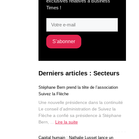
exclusives relatives à Business
Times !
Derniers articles : Secteurs
Stéphane Bern prend la tête de l’association
Suivez la Flèche
Une nouvelle présidence dans la continuité
Le conseil d’administration de Suivez la
Flèche a confié sa présidence à Stéphane
Bern, ...
Lire la suite
Capital humain : Nathalie Lusset lance un