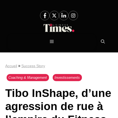
Aller
au
contenu
Menu
»
Accueil
Success Story
Coaching & Management
Investissements
Tibo InShape, d’une
agression de rue à