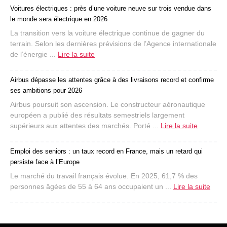
Voitures électriques : près d’une voiture neuve sur trois vendue dans
le monde sera électrique en 2026
La transition vers la voiture électrique continue de gagner du
terrain. Selon les dernières prévisions de l’Agence internationale
de l’énergie ...
Lire la suite
Airbus dépasse les attentes grâce à des livraisons record et confirme
ses ambitions pour 2026
Airbus poursuit son ascension. Le constructeur aéronautique
européen a publié des résultats semestriels largement
supérieurs aux attentes des marchés. Porté ...
Lire la suite
Emploi des seniors : un taux record en France, mais un retard qui
persiste face à l’Europe
Le marché du travail français évolue. En 2025, 61,7 % des
personnes âgées de 55 à 64 ans occupaient un ...
Lire la suite