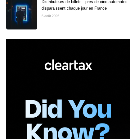
Distributeurs de billets : près de cinq automates
disparaissent chaque jour en France
5 août 2026