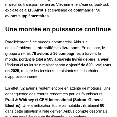
majeur du transport aérien au Vietnam et en Asie du Sud-Est,
exploite déjà
115 Airbus
et envisage de
commander 50
avions supplémentaires
.
Une montée en puissance continue
Parallèlement à ce succès commercial, Airbus a
considérablement
intensifié ses livraisons
. En octobre, le
groupe a remis
78 avions à 36 compagnies
à travers le
monde, portant le total à
585 appareils livrés depuis janvier
.
L’industriel toulousain maintient son
objectif de 820 livraisons
en 2025
, malgré les tensions persistantes sur la chaîne
d’approvisionnement.
En effet,
32 avions
restent encore en attente de moteurs. Une
conséquence des retards rencontrés par les fournisseurs
Pratt & Whitney
et
CFM International (Safran–General
Electric)
. Une amélioration toutefois notable : ils étaient
60
dans cette situation à l’été dernier. Airbus compte désormais
sur une accélération en fin d’année, une période