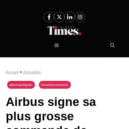
Aller
au
contenu
Menu
»
Accueil
Actualités
aéronautiques
Investissements
Airbus signe sa
plus grosse