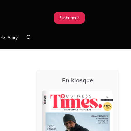
S'abonner
ess Story
En kiosque
u