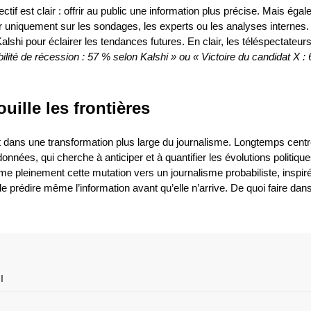
if est clair : offrir au public une information plus précise. Mais éga
er uniquement sur les sondages, les experts ou les analyses internes.
hi pour éclairer les tendances futures. En clair, les téléspectateurs
ilité de récession : 57 % selon Kalshi » ou « Victoire du candidat X :
uille les frontières
rit dans une transformation plus large du journalisme. Longtemps centr
onnées, qui cherche à anticiper et à quantifier les évolutions politique
 pleinement cette mutation vers un journalisme probabiliste, inspir
 prédire même l’information avant qu’elle n’arrive. De quoi faire dans
I