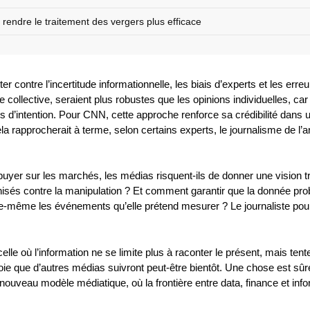
 rendre le traitement des vergers plus efficace
 contre l’incertitude informationnelle, les biais d’experts et les erre
 collective, seraient plus robustes que les opinions individuelles, car
s d’intention. Pour CNN, cette approche renforce sa crédibilité dans 
a rapprocherait à terme, selon certains experts, le journalisme de l’
puyer sur les marchés, les médias risquent-ils de donner une vision t
sés contre la manipulation ? Et comment garantir que la donnée prob
lle-même les événements qu’elle prétend mesurer ? Le journaliste pour
celle où l’information ne se limite plus à raconter le présent, mais tent
e que d’autres médias suivront peut-être bientôt. Une chose est sûre
n nouveau modèle médiatique, où la frontière entre data, finance et inf