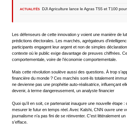
DJI Agriculture lance le Agras T55 et T100 pour
ACTUALITÉS
Les défenseurs de cette innovation y voient une manière de lutter
prédictions électorales. Les marchés, agrégateurs d’intelligence
participants engagent leur argent et non de simples déclaration
contexte où le public exige davantage de preuves chiffrées. Cel
comportementale, voire de l’économie comportementale.
Mais cette révolution soulève aussi des questions. À trop s’ap
financière du monde ? Ces marchés sont-ils totalement immuni
ne devienne pas une prophétie auto-réalisatrice, influençant e
devenir, à terme dangereusement, un analyste financier
Quoi qu’il en soit, ce partenariat inaugure une nouvelle étape : 
mesurer le futur en temps réel. Avec Kalshi, CNN ouvre une voi
journalisme n’a pas fini de se réinventer. C’est littéralement u
s’efface.