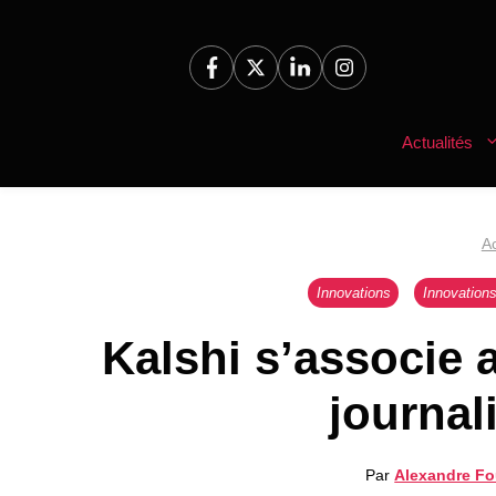
Aller
au
contenu
Actualités
Ac
Innovations
Innovation
Kalshi s’associe
journal
Par
Alexandre 