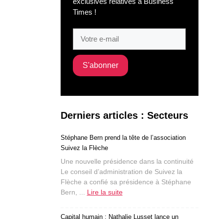
exclusives relatives à Business
Times !
Derniers articles : Secteurs
Stéphane Bern prend la tête de l’association
Suivez la Flèche
Une nouvelle présidence dans la continuité
Le conseil d’administration de Suivez la
Flèche a confié sa présidence à Stéphane
Bern, ...
Lire la suite
Capital humain : Nathalie Lusset lance un