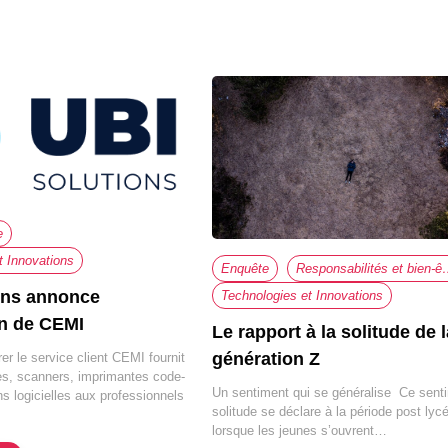
e
t Innovations
Enquête
Responsabilités e
ons annonce
Technologies et Innovations
on de CEMI
Le rapport à la solitude de 
génération Z
rer le service client CEMI fournit
es, scanners, imprimantes code-
Un sentiment qui se généralise Ce sent
ns logicielles aux professionnels
solitude se déclare à la période post lyc
lorsque les jeunes s’ouvrent…