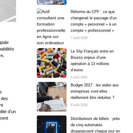
Réforme du CPF : ce que
changerait le passage d’un
compte « personnel » à un
compte « professionnel »
7 août 2026
ipale
abilités
Le Slip Français entre en
re,
Bourss enjeux d’une
opération à 13 millions
d’euros
6 août 2026
Budget 2027 : les aides aux
entreprises vont-elles
e
réellement être réduites ?
r des
nt
6 août 2026
lité d’un
trent
Distributeurs de billets : près
de cinq automates
disparaissent chaque jour en