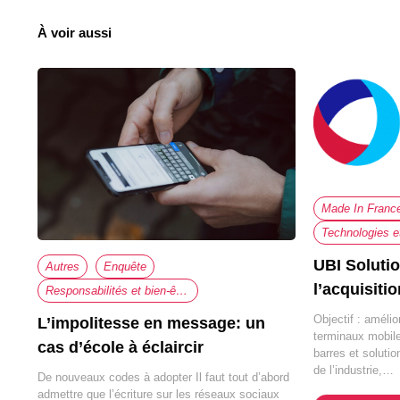
À voir aussi
Made In Franc
Technologies e
UBI Soluti
Autres
Enquête
l’acquisiti
Responsabilités et bien-être au travail
Objectif : amélio
L’impolitesse en message: un
terminaux mobil
cas d’école à éclaircir
barres et solutio
de l’industrie,…
De nouveaux codes à adopter Il faut tout d’abord
admettre que l’écriture sur les réseaux sociaux