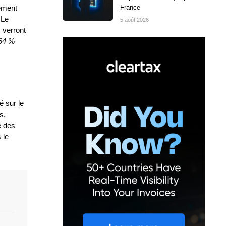
France
lement
 Le
5 août 2026
 verront
 64 %
é sur le
s,
é des
 le