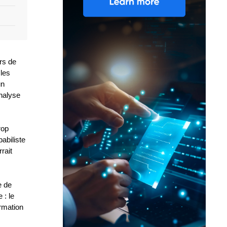
urs de
 les
un
analyse
rop
abiliste
rait
e de
 : le
ormation