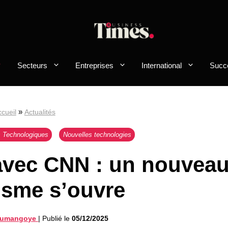
Secteurs
Entreprises
International
Succ
»
cueil
Actualités
s Technologiques
Nouvelles technologies
 avec CNN : un nouvea
isme s’ouvre
Foumangoye
|
Publié le
05/12/2025