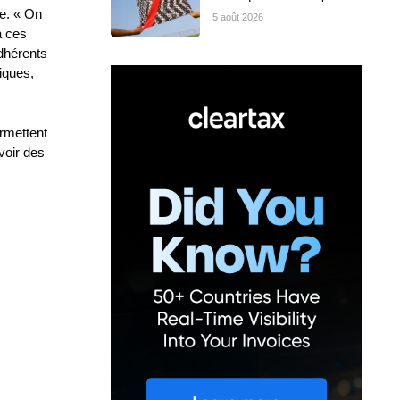
le. « On
5 août 2026
à ces
adhérents
niques,
ermettent
avoir des