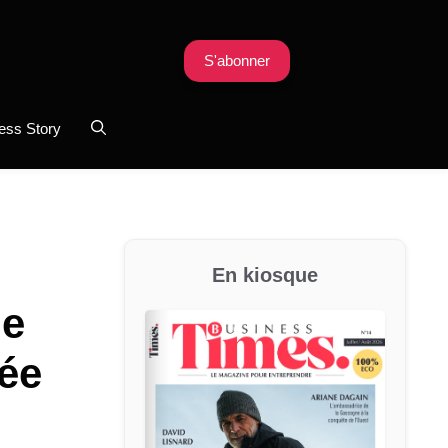
S'abonner
ess Story
En kiosque
de
rée