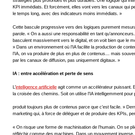
stratégies plus profondes et plus durables. Une logique qui int
KPI immédiats. Et forcément, elles vont vers les canaux qui p
le temps long, avec des indicateurs moins immédiats. »
Cette bascule progressive vers des logiques purement mesurabl
parole. « On a aussi une responsabilité en tant qu’annonceurs.
basculent massivement vers le digital, et on voit bien que le mo
» Dans un environnement où l’IA facilite la production de conte
l’IA, on va produire de plus en plus de contenus… mais souvent
par les canaux de diffusion, pas uniquement digitaux. »
IA : entre accélération et perte de sens
L’
intelligence artificielle
agit comme un accélérateur puissant. Ell
la croisée des chemins. Soit on utilise l’IA intelligemment po
produit toujours plus de contenus parce que c’est facile. » Derri
marketing qui, à force de déléguer et de produire des KPIs, pe
« On risque une forme de machinisation de l’humain. On se pli
réfléchir comme des machines. Dans un mouvement inverse, l