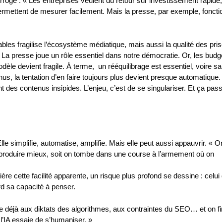
erroge : « Les entreprises veulent du retour sur investissement rapide
ermettent de mesurer facilement. Mais la presse, par exemple, foncti
es fragilise l’écosystème médiatique, mais aussi la qualité des pri
 La presse joue un rôle essentiel dans notre démocratie. Or, les budg
dèle devient fragile. À terme, un rééquilibrage est essentiel, voire sal
nus, la tentation d’en faire toujours plus devient presque automatique
 des contenus insipides. L’enjeu, c’est de se singulariser. Et ça pas
e simplifie, automatise, amplifie. Mais elle peut aussi appauvrir. « O
ur produire mieux, soit on tombe dans une course à l’armement où on
ère cette facilité apparente, un risque plus profond se dessine : celui
rd sa capacité à penser.
e déjà aux diktats des algorithmes, aux contraintes du SEO… et on fin
’IA essaie de s’humaniser. »