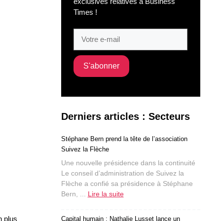
exclusives relatives à Business
Times !
Derniers articles : Secteurs
Stéphane Bern prend la tête de l’association
Suivez la Flèche
Une nouvelle présidence dans la continuité
Le conseil d’administration de Suivez la
Flèche a confié sa présidence à Stéphane
Bern, ...
Lire la suite
n plus
Capital humain : Nathalie Lusset lance un