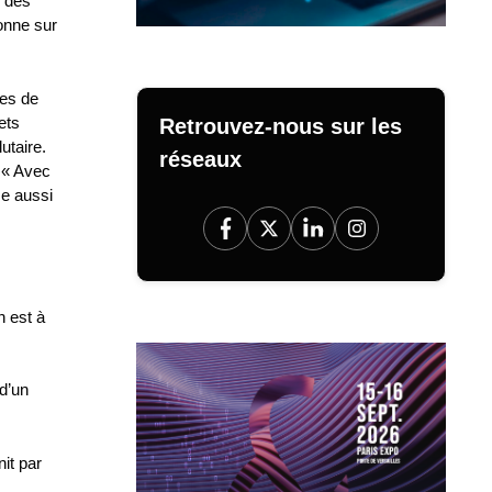
, des
onne sur
ses de
ets
Retrouvez-nous sur les
utaire.
réseaux
. « Avec
se aussi
n est à
 d’un
it par