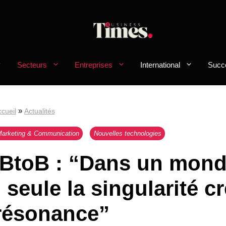
Secteurs
Entreprises
International
Succ
»
cueil
Actualités
arketing & Communication
Nouvelles technologies
 BtoB : “Dans un mon
seule la singularité c
 résonance”