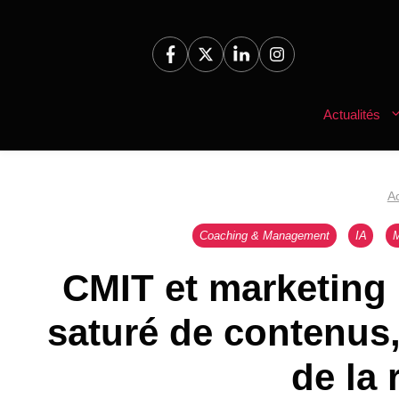
Aller
au
contenu
Actualités
Ac
Coaching & Management
IA
M
CMIT et marketing
saturé de contenus, 
de la