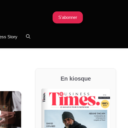
S'abonner
ess Story
En kiosque