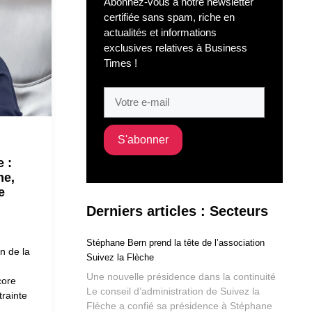
Abonnez-vous à notre newsletter
certifiée sans spam, riche en
actualités et informations
exclusives relatives à Business
Times !
e :
me,
e
Derniers articles : Secteurs
Stéphane Bern prend la tête de l’association
n de la
Suivez la Flèche
Une nouvelle présidence dans la continuité
core
Le conseil d’administration de Suivez la
rainte
Flèche a confié sa présidence à Stéphane