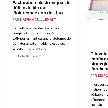
Facturation électronique : le
défi invisible de
l’interconnexion des flux
PAR
NATHAN GUILLEMANT
La multiplication des systèmes
complexifie les échanges Adopter un
ERP performant ou une plateforme de
dématérialisation fiable, c’est bien.
Encore …
Lire la suite
E-invoici
Publié le 16 juin 2026
conformit
stratégi
l’orches
PAR
MORG
Interopérabi
métiers, ge
véritable t
désormais d
flux. Un …