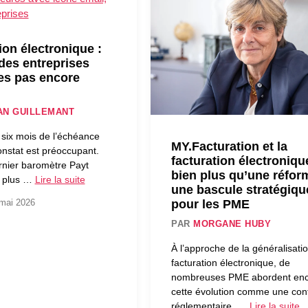
ion électronique :
 des entreprises
es pas encore
AN GUILLEMANT
six mois de l’échéance
MY.Facturation et la
constat est préoccupant.
facturation électroniqu
rnier baromètre Payt
bien plus qu’une réfor
, plus …
Lire la suite
une bascule stratégiqu
pour les PME
 mai 2026
PAR
MORGANE HUBY
À l’approche de la généralisatio
facturation électronique, de
nombreuses PME abordent en
cette évolution comme une cont
réglementaire. …
Lire la suite