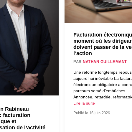
Facturation électroniqu
moment où les dirigea
doivent passer de la vei
l’action
PAR
NATHAN GUILLEMANT
Une réforme longtemps repous
aujourd’hui inévitable La factur
électronique obligatoire a conn
parcours semé d’embûches.
Annoncée, retardée, reformaté
Lire la suite
en Rabineau
Publié le 16 juin 2026
: facturation
ique et
ation de l’activité