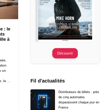
e : le
nts
lle à
Découvrir
sée,
ation
u un
Fil d'actualités
e, la …
Distributeurs de billets : près
de cinq automates
disparaissent chaque jour en
France