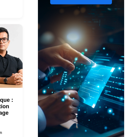
ique :
tion
tage
on