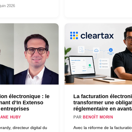
juin 2026
ion électronique : le
La facturation électron
nant d’In Extenso
transformer une obliga
 entreprises
réglementaire en avan
ANE HUBY
PAR
BENOÎT MORIN
rardy, directeur digital du
Avec la réforme de la facturati