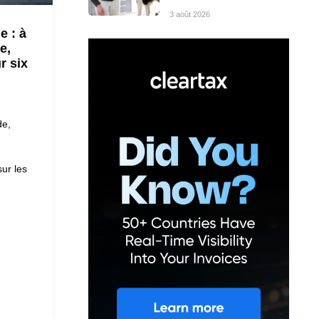
3 août 2026
e : à
e,
r six
de,
sur les