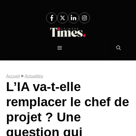
Aller
au
contenu
Menu
»
Accueil
Actualités
L’IA va-t-elle
remplacer le chef de
projet ? Une
question qui