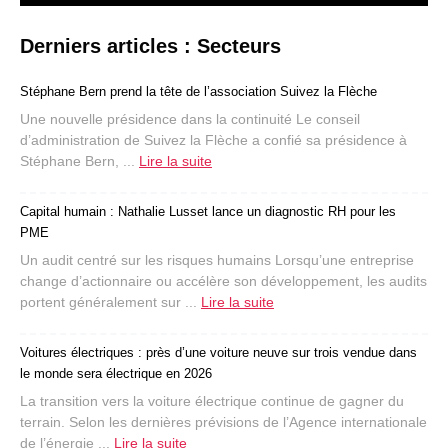
Derniers articles : Secteurs
Stéphane Bern prend la tête de l’association Suivez la Flèche
Une nouvelle présidence dans la continuité Le conseil
d’administration de Suivez la Flèche a confié sa présidence à
Stéphane Bern, ...
Lire la suite
Capital humain : Nathalie Lusset lance un diagnostic RH pour les
PME
Un audit centré sur les risques humains Lorsqu’une entreprise
change d’actionnaire ou accélère son développement, les audits
portent généralement sur ...
Lire la suite
Voitures électriques : près d’une voiture neuve sur trois vendue dans
le monde sera électrique en 2026
La transition vers la voiture électrique continue de gagner du
terrain. Selon les dernières prévisions de l’Agence internationale
de l’énergie ...
Lire la suite