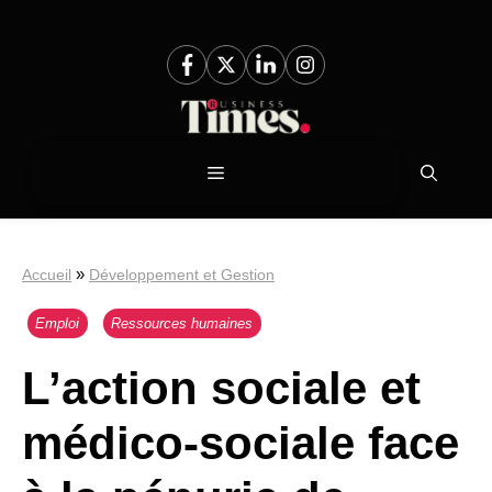
Aller
au
contenu
Menu
»
Accueil
Développement et Gestion
Emploi
Ressources humaines
L’action sociale et
médico-sociale face