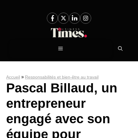
Aller
au
contenu
Menu
»
Accueil
Responsabilités et bien-être au travail
Pascal Billaud, un
entrepreneur
engagé avec son
équipe pour