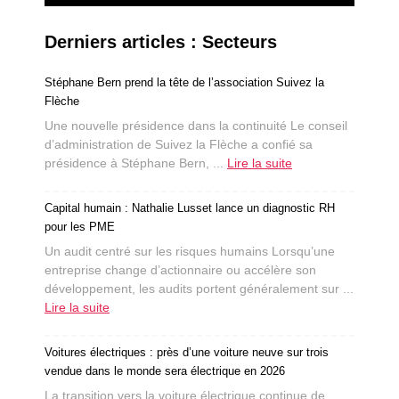
Derniers articles : Secteurs
Stéphane Bern prend la tête de l’association Suivez la
Flèche
Une nouvelle présidence dans la continuité Le conseil
d’administration de Suivez la Flèche a confié sa
présidence à Stéphane Bern, ...
Lire la suite
Capital humain : Nathalie Lusset lance un diagnostic RH
pour les PME
Un audit centré sur les risques humains Lorsqu’une
entreprise change d’actionnaire ou accélère son
développement, les audits portent généralement sur ...
Lire la suite
Voitures électriques : près d’une voiture neuve sur trois
vendue dans le monde sera électrique en 2026
La transition vers la voiture électrique continue de