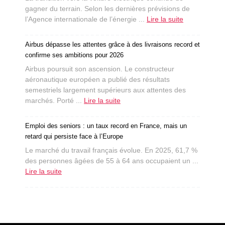
gagner du terrain. Selon les dernières prévisions de
l’Agence internationale de l’énergie ...
Lire la suite
Airbus dépasse les attentes grâce à des livraisons record et
confirme ses ambitions pour 2026
Airbus poursuit son ascension. Le constructeur
aéronautique européen a publié des résultats
semestriels largement supérieurs aux attentes des
marchés. Porté ...
Lire la suite
Emploi des seniors : un taux record en France, mais un
retard qui persiste face à l’Europe
Le marché du travail français évolue. En 2025, 61,7 %
des personnes âgées de 55 à 64 ans occupaient un ...
Lire la suite