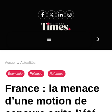
Aller
au
contenu
Menu
»
Accueil
Actualités
Économie
Politique
Reformes
France : la menace
d’une motion de