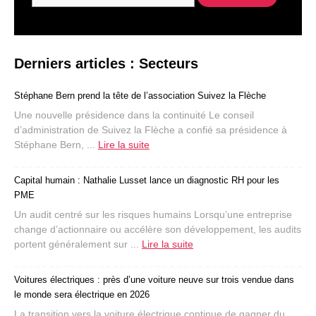
Derniers articles : Secteurs
Stéphane Bern prend la tête de l’association Suivez la Flèche
Une nouvelle présidence dans la continuité Le conseil
d’administration de Suivez la Flèche a confié sa présidence à
Stéphane Bern, ...
Lire la suite
Capital humain : Nathalie Lusset lance un diagnostic RH pour les
PME
Un audit centré sur les risques humains Lorsqu’une entreprise
change d’actionnaire ou accélère son développement, les audits
portent généralement sur ...
Lire la suite
Voitures électriques : près d’une voiture neuve sur trois vendue dans
le monde sera électrique en 2026
La transition vers la voiture électrique continue de gagner du