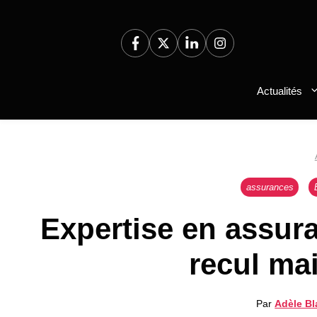
Aller
au
contenu
Actualités
assurances
Expertise en assur
recul ma
Par
Adèle B