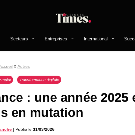
Secteurs
Entreprises
International
Succ
»
Accueil
Autres
Emploi
Transformation digitale
ance : une année 2025 
is en mutation
lanche
|
Publié le
31/03/2026