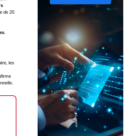
rs
e de 20
res
.
tre, les
nfirme
onnelle.