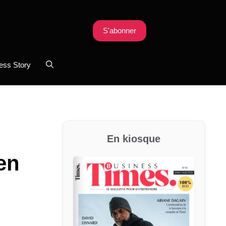
S'abonner
ess Story
En kiosque
en