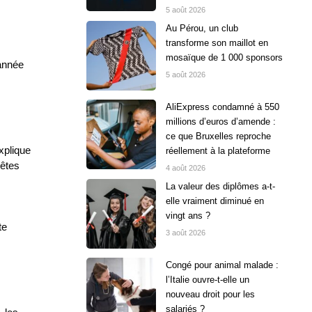
5 août 2026
Au Pérou, un club
transforme son maillot en
mosaïque de 1 000 sponsors
’année
5 août 2026
AliExpress condamné à 550
millions d’euros d’amende :
ce que Bruxelles reproche
xplique
réellement à la plateforme
pêtes
4 août 2026
La valeur des diplômes a-t-
elle vraiment diminué en
vingt ans ?
te
3 août 2026
Congé pour animal malade :
l’Italie ouvre-t-elle un
nouveau droit pour les
salariés ?