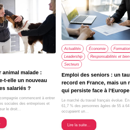
Actualités
Économie
Formatio
Leadership
Secteurs
 animal malade :
Emploi des seniors : un ta
vre-t-elle un nouveau
record en France, mais un 
les salariés ?
qui persiste face à l’Europe
 compagnie commencent à entrer
Le marché du travail français évolue. En
ues sociales des entreprises et
61,7 % des personnes âgées de 55 à 64
sur le droit…
occupaient un…
…
Lire la suite…