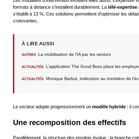
Les modalités d’intervention évoluent elles aussi. L’expertise 
formats à distance s’installent durablement. La
télé-expertise
s’établit à 13 %. Ces solutions permettent d’optimiser les délai
croissantes.
À LIRE AUSSI
La mobilisation de l’IA par les seniors
AUTRES
L’application The Good Boss place les employe
ACTUALITÉS
Monique Barbut, indécision au ministère de l’éc
ACTUALITÉS
Le secteur adopte progressivement un
modèle hybride
: il c
Une recomposition des effectifs
Parallèlement, la structure des emplois évolue : la branche com