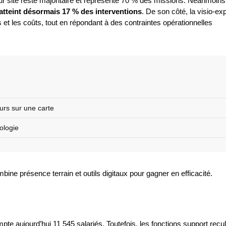
sur site reste majoritaire et représente 70 % des missions. Néanmoins
 atteint désormais 17 % des interventions
. De son côté, la visio-ex
s et les coûts, tout en répondant à des contraintes opérationnelles
urs sur une carte
ologie
ombine présence terrain et outils digitaux pour gagner en efficacité.
pte aujourd’hui 11 545 salariés. Toutefois, les fonctions support recu