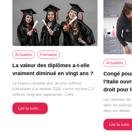
Actualités
Formation
Actualités
La valeur des diplômes a-t-elle
vraiment diminué en vingt ans ?
Congé pour
l’Italie ou
La France comptait plus de trois millions
droit pour 
d’étudiants à la rentrée 2024, contre environ 2,2
millions vingt ans auparavant. Cette…
Les animaux de
dans les politiq
Lire la suite…
dans les débats 
Lire la suite