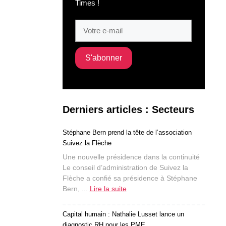
Times !
Derniers articles : Secteurs
Stéphane Bern prend la tête de l’association
Suivez la Flèche
Une nouvelle présidence dans la continuité
Le conseil d’administration de Suivez la
Flèche a confié sa présidence à Stéphane
Bern, ...
Lire la suite
Capital humain : Nathalie Lusset lance un
diagnostic RH pour les PME