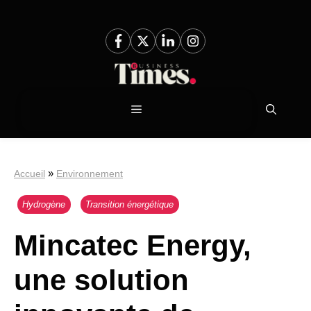
Aller
au
contenu
Menu
»
Accueil
Environnement
Hydrogène
Transition énergétique
Mincatec Energy,
une solution