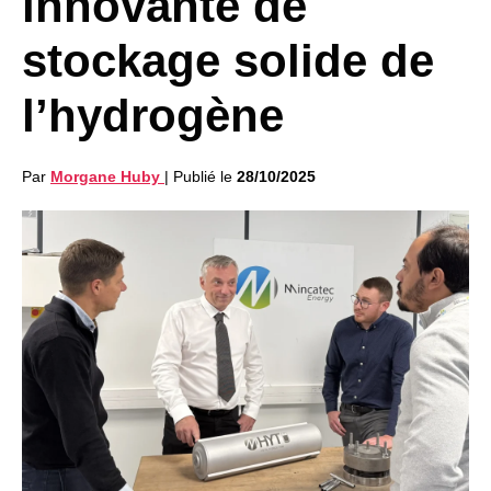
innovante de
stockage solide de
l’hydrogène
Par
Morgane Huby
|
Publié le
28/10/2025