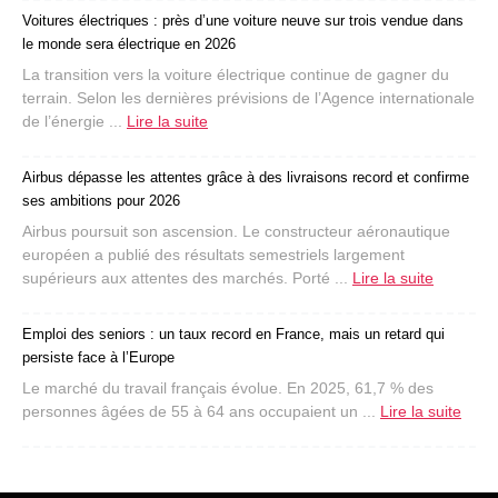
Voitures électriques : près d’une voiture neuve sur trois vendue dans
le monde sera électrique en 2026
La transition vers la voiture électrique continue de gagner du
terrain. Selon les dernières prévisions de l’Agence internationale
de l’énergie ...
Lire la suite
Airbus dépasse les attentes grâce à des livraisons record et confirme
ses ambitions pour 2026
Airbus poursuit son ascension. Le constructeur aéronautique
européen a publié des résultats semestriels largement
supérieurs aux attentes des marchés. Porté ...
Lire la suite
Emploi des seniors : un taux record en France, mais un retard qui
persiste face à l’Europe
Le marché du travail français évolue. En 2025, 61,7 % des
personnes âgées de 55 à 64 ans occupaient un ...
Lire la suite