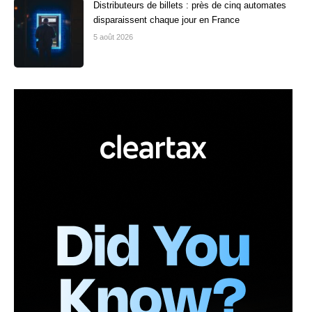
Distributeurs de billets : près de cinq automates
disparaissent chaque jour en France
5 août 2026