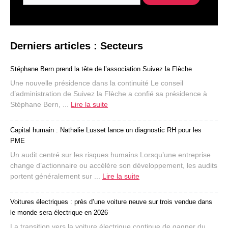
Derniers articles : Secteurs
Stéphane Bern prend la tête de l’association Suivez la Flèche
Une nouvelle présidence dans la continuité Le conseil
d’administration de Suivez la Flèche a confié sa présidence à
Stéphane Bern, ...
Lire la suite
Capital humain : Nathalie Lusset lance un diagnostic RH pour les
PME
Un audit centré sur les risques humains Lorsqu’une entreprise
change d’actionnaire ou accélère son développement, les audits
portent généralement sur ...
Lire la suite
Voitures électriques : près d’une voiture neuve sur trois vendue dans
le monde sera électrique en 2026
La transition vers la voiture électrique continue de gagner du