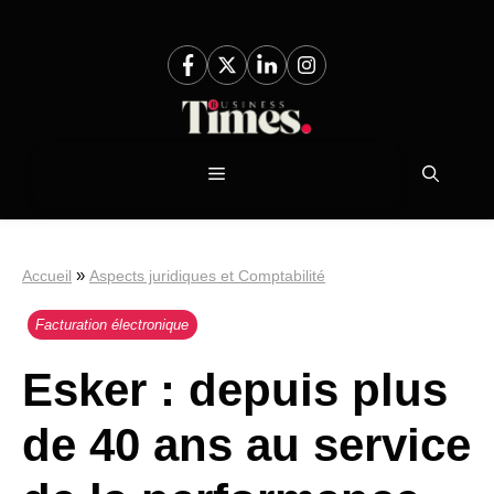
Aller
au
contenu
Menu
»
Accueil
Aspects juridiques et Comptabilité
Facturation électronique
Esker : depuis plus
de 40 ans au service